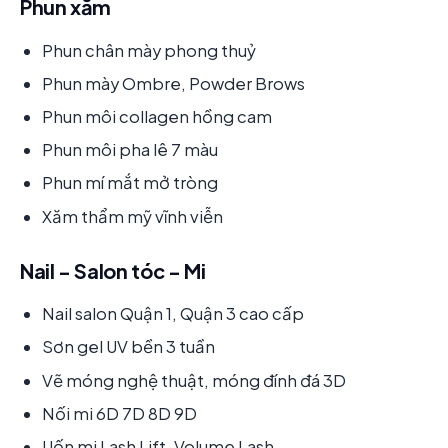
Phun xăm
Phun chân mày phong thuỷ
Phun mày Ombre, Powder Brows
Phun môi collagen hồng cam
Phun môi pha lê 7 màu
Phun mí mắt mở tròng
Xăm thẩm mỹ vĩnh viễn
Nail - Salon tóc - Mi
Nail salon Quận 1, Quận 3 cao cấp
Sơn gel UV bền 3 tuần
Vẽ móng nghệ thuật, móng đính đá 3D
Nối mi 6D 7D 8D 9D
Uốn mi Lash Lift, Volume Lash