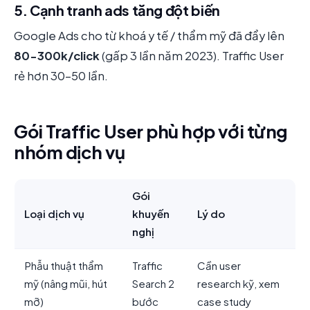
5. Cạnh tranh ads tăng đột biến
Google Ads cho từ khoá y tế / thẩm mỹ đã đẩy lên
80-300k/click
(gấp 3 lần năm 2023). Traffic User
rẻ hơn 30-50 lần.
Gói Traffic User phù hợp với từng
nhóm dịch vụ
Gói
Loại dịch vụ
khuyến
Lý do
nghị
Phẫu thuật thẩm
Traffic
Cần user
mỹ (nâng mũi, hút
Search 2
research kỹ, xem
mỡ)
bước
case study