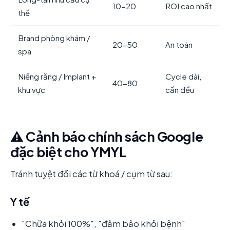
10-20
ROI cao nhất
thể
Brand phòng khám /
20-50
An toàn
spa
Niềng răng / Implant +
Cycle dài,
40-80
khu vực
cần đều
⚠️ Cảnh báo chính sách Google
đặc biệt cho YMYL
Tránh tuyệt đối các từ khoá / cụm từ sau:
Y tế
"Chữa khỏi 100%", "đảm bảo khỏi bệnh"