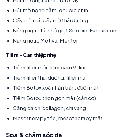
Hút mỡ đùi, hút mỡ bắp tay
Hút mỡ nọng cằm, double chin
Cấy mỡ má, cấy mỡ thái dương
Nâng ngực túi nhỏ giọt Sebbin, Eurosilicone
Nâng ngực Motiva, Mentor
Tiêm - Can thiệp nhẹ
Tiêm filler môi, filler cằm V-line
Tiêm filler thái dương, filler má
Tiêm Botox xoá nhăn trán, đuôi mắt
Tiêm Botox thon gọn mặt (cắn cơ)
Căng da chỉ collagen, chỉ vàng
Mesotherapy tóc, mesotherapy mặt
Spa & chăm sóc da