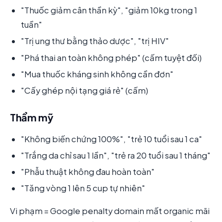
"Thuốc giảm cân thần kỳ", "giảm 10kg trong 1
tuần"
"Trị ung thư bằng thảo dược", "trị HIV"
"Phá thai an toàn không phép" (cấm tuyệt đối)
"Mua thuốc kháng sinh không cần đơn"
"Cấy ghép nội tạng giá rẻ" (cấm)
Thẩm mỹ
"Không biến chứng 100%", "trẻ 10 tuổi sau 1 ca"
"Trắng da chỉ sau 1 lần", "trẻ ra 20 tuổi sau 1 tháng"
"Phẫu thuật không đau hoàn toàn"
"Tăng vòng 1 lên 5 cup tự nhiên"
Vi phạm = Google penalty domain mất organic mãi