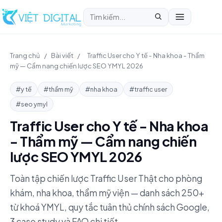
Trang chủ
/
Bài viết
/
Traffic User cho Y tế - Nha khoa - Thẩm
mỹ — Cẩm nang chiến lược SEO YMYL 2026
#y tế
#thẩm mỹ
#nha khoa
#traffic user
#seo ymyl
Traffic User cho Y tế - Nha khoa
- Thẩm mỹ — Cẩm nang chiến
lược SEO YMYL 2026
Toàn tập chiến lược Traffic User Thật cho phòng
khám, nha khoa, thẩm mỹ viện — danh sách 250+
từ khoá YMYL, quy tắc tuân thủ chính sách Google,
3 case study và FAQ chi tiết.