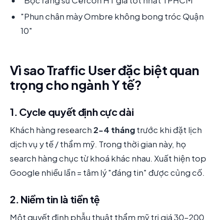
"Bọc răng sứ Cercon HT giá tốt nhất TPHCM"
"Phun chân mày Ombre không bong tróc Quận
10"
Vì sao Traffic User đặc biệt quan
trọng cho ngành Y tế?
1. Cycle quyết định cực dài
Khách hàng research
2-4 tháng
trước khi đặt lịch
dịch vụ y tế / thẩm mỹ. Trong thời gian này, họ
search hàng chục từ khoá khác nhau. Xuất hiện top
Google nhiều lần = tâm lý "đáng tin" được củng cố.
2. Niềm tin là tiền tệ
Một quyết định phẫu thuật thẩm mỹ trị giá 30-200