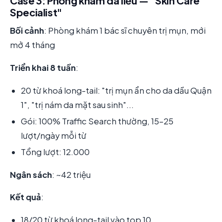
Case 3: Phòng khám da liễu — "Skin Care
Specialist"
Bối cảnh
: Phòng khám 1 bác sĩ chuyên trị mụn, mới
mở 4 tháng
Triển khai 8 tuần
:
20 từ khoá long-tail: "trị mụn ẩn cho da dầu Quận
1", "trị nám da mặt sau sinh"...
Gói: 100% Traffic Search thường, 15-25
lượt/ngày mỗi từ
Tổng lượt: 12.000
Ngân sách
: ~42 triệu
Kết quả
:
18/20 từ khoá long-tail vào top 10