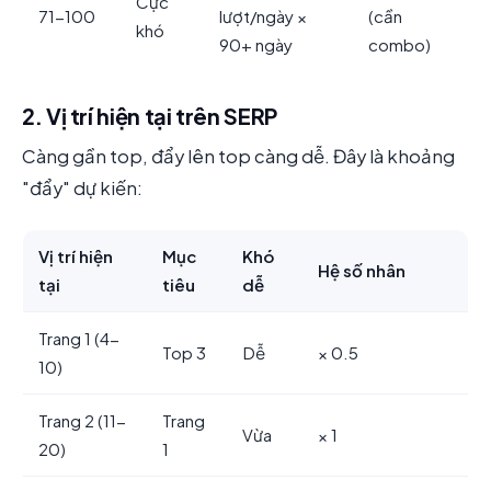
Cực
71-100
lượt/ngày ×
(cần
khó
90+ ngày
combo)
2. Vị trí hiện tại trên SERP
Càng gần top, đẩy lên top càng dễ. Đây là khoảng
"đẩy" dự kiến:
Vị trí hiện
Mục
Khó
Hệ số nhân
tại
tiêu
dễ
Trang 1 (4-
Top 3
Dễ
× 0.5
10)
Trang 2 (11-
Trang
Vừa
× 1
20)
1