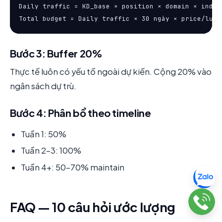
Daily traffic = KD_base × position × domain × indust
Total budget = Daily traffic × 30 ngày × price/lượt
Bước 3: Buffer 20%
Thực tế luôn có yếu tố ngoài dự kiến. Cộng 20% vào
ngân sách dự trù.
Bước 4: Phân bổ theo timeline
Tuần 1: 50%
Tuần 2-3: 100%
Tuần 4+: 50-70% maintain
FAQ — 10 câu hỏi ước lượng