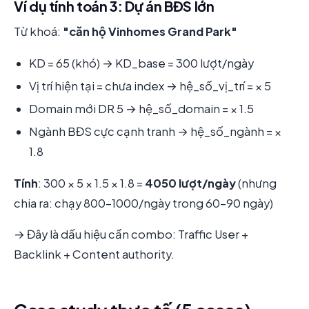
Ví dụ tính toán 3: Dự án BĐS lớn
Từ khoá:
"căn hộ Vinhomes Grand Park"
KD = 65 (khó) → KD_base = 300 lượt/ngày
Vị trí hiện tại = chưa index → hệ_số_vị_trí = × 5
Domain mới DR 5 → hệ_số_domain = × 1.5
Ngành BĐS cực cạnh tranh → hệ_số_ngành = ×
1.8
Tính
: 300 × 5 × 1.5 × 1.8 =
4050 lượt/ngày
(nhưng
chia ra: chạy 800-1000/ngày trong 60-90 ngày)
→ Đây là dấu hiệu cần combo: Traffic User +
Backlink + Content authority.