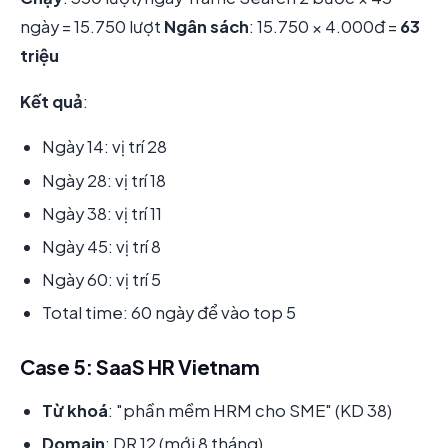
ngày = 15.750 lượt
Ngân sách
: 15.750 × 4.000đ =
63
triệu
Kết quả
:
Ngày 14: vị trí 28
Ngày 28: vị trí 18
Ngày 38: vị trí 11
Ngày 45: vị trí 8
Ngày 60: vị trí 5
Total time: 60 ngày để vào top 5
Case 5: SaaS HR Vietnam
Từ khoá
: "phần mềm HRM cho SME" (KD 38)
Domain
: DR 12 (mới 8 tháng)