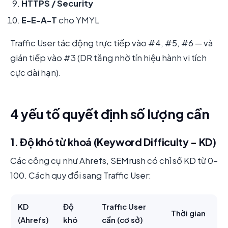
HTTPS / Security
E-E-A-T
cho YMYL
Traffic User tác động trực tiếp vào #4, #5, #6 — và
gián tiếp vào #3 (DR tăng nhờ tín hiệu hành vi tích
cực dài hạn).
4 yếu tố quyết định số lượng cần
1. Độ khó từ khoá (Keyword Difficulty - KD)
Các công cụ như Ahrefs, SEMrush có chỉ số KD từ 0-
100. Cách quy đổi sang Traffic User:
KD
Độ
Traffic User
Thời gian
(Ahrefs)
khó
cần (cơ sở)