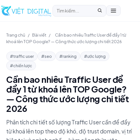
Trang chủ
/
Bài viết
/
Cần bao nhiêu Traffic User để đẩy 1 từ
khoá lên TOP Google? — Công thức ước lượng chi tiết 2026
#traffic user
#seo
#ranking
#ước lượng
#chiến lược
Cần bao nhiêu Traffic User để
đẩy 1 từ khoá lên TOP Google?
— Công thức ước lượng chi tiết
2026
Phân tích chi tiết số lượng Traffic User cần để đẩy
từ khoá lên top theo độ khó, độ trust domain, vị trí