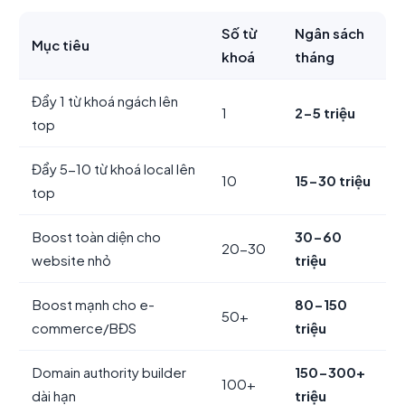
Số từ
Ngân sách
Mục tiêu
khoá
tháng
Đẩy 1 từ khoá ngách lên
1
2-5 triệu
top
Đẩy 5-10 từ khoá local lên
10
15-30 triệu
top
Boost toàn diện cho
30-60
20-30
website nhỏ
triệu
Boost mạnh cho e-
80-150
50+
commerce/BĐS
triệu
Domain authority builder
150-300+
100+
dài hạn
triệu