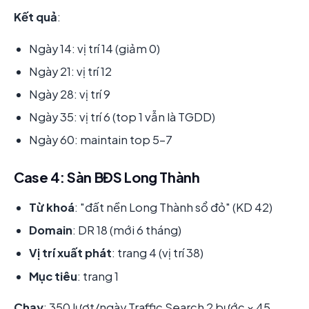
Kết quả
:
Ngày 14: vị trí 14 (giảm 0)
Ngày 21: vị trí 12
Ngày 28: vị trí 9
Ngày 35: vị trí 6 (top 1 vẫn là TGDD)
Ngày 60: maintain top 5-7
Case 4: Sàn BĐS Long Thành
Từ khoá
: "đất nền Long Thành sổ đỏ" (KD 42)
Domain
: DR 18 (mới 6 tháng)
Vị trí xuất phát
: trang 4 (vị trí 38)
Mục tiêu
: trang 1
Chạy
: 350 lượt/ngày Traffic Search 2 bước × 45