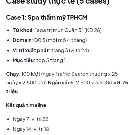
Case study thực tế (5 cases)
Case 1: Spa thẩm mỹ TPHCM
Từ khoá
: "spa trị mụn Quận 3" (KD 28)
Domain
: DR 5 (mới mở 4 tháng)
Vị trí xuất phát
: trang 3 (vị trí 24)
Mục tiêu
: top 5 trang 1
Chạy
: 100 lượt/ngày Traffic Search thường × 25
ngày = 2.500 lượt
Ngân sách
: 2.500 × 3.500đ =
8.75
triệu
Kết quả timeline
:
Ngày 7: vị trí 22
Ngày 14: vị trí 18