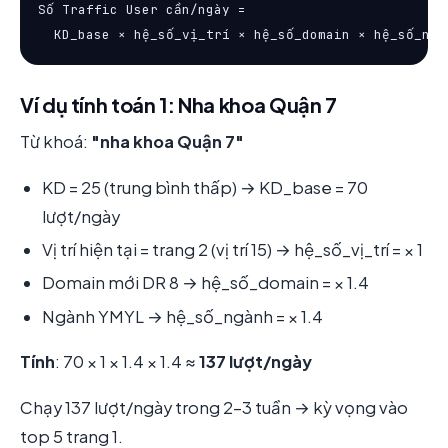
Số Traffic User cần/ngày =

  KD_base × hệ_số_vị_trí × hệ_số_domain × hệ_số_ngà
Ví dụ tính toán 1: Nha khoa Quận 7
Từ khoá:
"nha khoa Quận 7"
KD = 25 (trung bình thấp) → KD_base = 70
lượt/ngày
Vị trí hiện tại = trang 2 (vị trí 15) → hệ_số_vị_trí = × 1
Domain mới DR 8 → hệ_số_domain = × 1.4
Ngành YMYL → hệ_số_ngành = × 1.4
Tính
: 70 × 1 × 1.4 × 1.4 ≈
137 lượt/ngày
Chạy 137 lượt/ngày trong 2-3 tuần → kỳ vọng vào
top 5 trang 1.