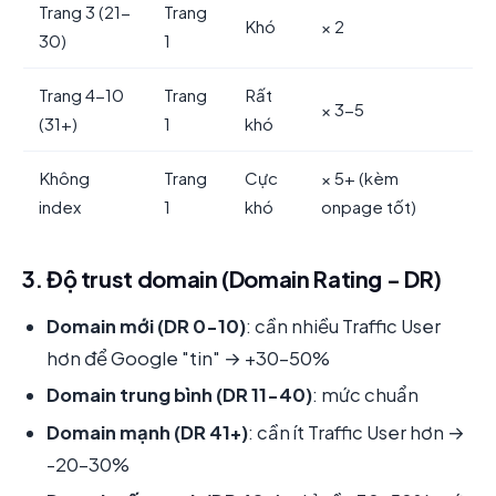
Trang 3 (21-
Trang
Khó
× 2
30)
1
Trang 4-10
Trang
Rất
× 3-5
(31+)
1
khó
Không
Trang
Cực
× 5+ (kèm
index
1
khó
onpage tốt)
3. Độ trust domain (Domain Rating - DR)
Domain mới (DR 0-10)
: cần nhiều Traffic User
hơn để Google "tin" → +30-50%
Domain trung bình (DR 11-40)
: mức chuẩn
Domain mạnh (DR 41+)
: cần ít Traffic User hơn →
-20-30%