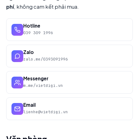
phí
, không cam kết phải mua.
Hotline
039 309 1996
Zalo
zalo.me/0393091996
Messenger
m.me/vietdigi.vn
Email
lienhe@vietdigi.vn
Văn phòng