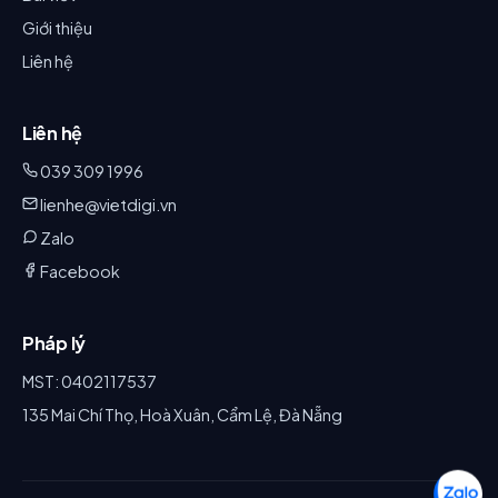
Giới thiệu
Liên hệ
Liên hệ
039 309 1996
lienhe@vietdigi.vn
Zalo
Facebook
Pháp lý
MST: 0402117537
135 Mai Chí Thọ, Hoà Xuân, Cẩm Lệ, Đà Nẵng