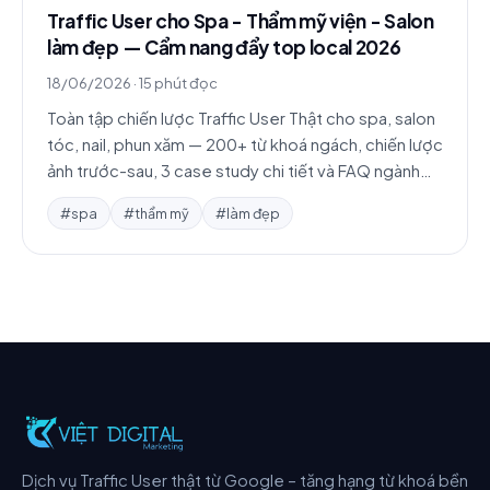
Traffic User cho Spa - Thẩm mỹ viện - Salon
làm đẹp — Cẩm nang đẩy top local 2026
18/06/2026
·
15 phút đọc
Toàn tập chiến lược Traffic User Thật cho spa, salon
tóc, nail, phun xăm — 200+ từ khoá ngách, chiến lược
ảnh trước-sau, 3 case study chi tiết và FAQ ngành
làm đẹp.
#spa
#thẩm mỹ
#làm đẹp
Dịch vụ Traffic User thật từ Google – tăng hạng từ khoá bền