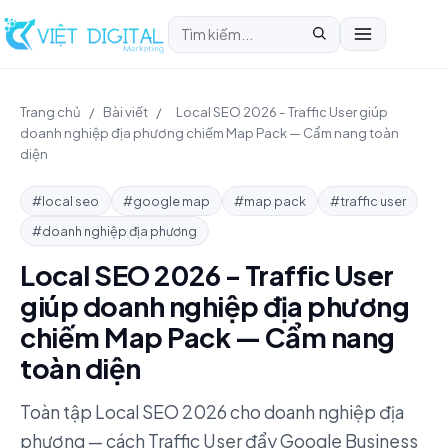
Trang chủ
/
Bài viết
/
Local SEO 2026 - Traffic User giúp
doanh nghiệp địa phương chiếm Map Pack — Cẩm nang toàn
diện
#local seo
#google map
#map pack
#traffic user
#doanh nghiệp địa phương
Local SEO 2026 - Traffic User
giúp doanh nghiệp địa phương
chiếm Map Pack — Cẩm nang
toàn diện
Toàn tập Local SEO 2026 cho doanh nghiệp địa
phương — cách Traffic User đẩy Google Business