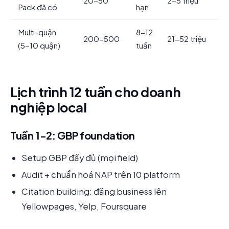
20-50
2-5 triệu
Pack đã có
hạn
Multi-quận
8-12
200-500
21-52 triệu
(5-10 quận)
tuần
Lịch trình 12 tuần cho doanh
nghiệp local
Tuần 1-2: GBP foundation
Setup GBP đầy đủ (mọi field)
Audit + chuẩn hoá NAP trên 10 platform
Citation building: đăng business lên
Yellowpages, Yelp, Foursquare