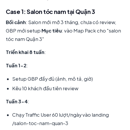
Case 1: Salon tóc nam tại Quận 3
Bối cảnh
: Salon mới mở 3 tháng, chưa có review,
GBP mới setup
Mục tiêu
: vào Map Pack cho "salon
tóc nam Quận 3"
Triển khai 8 tuần
:
Tuần 1-2
:
Setup GBP đầy đủ (ảnh, mô tả, giờ)
Kêu 10 khách đầu tiên review
Tuần 3-4
:
Chạy Traffic User 60 lượt/ngày vào landing
/salon-toc-nam-quan-3