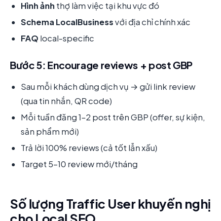
Hình ảnh
thợ làm việc tại khu vực đó
Schema LocalBusiness
với địa chỉ chính xác
FAQ
local-specific
Bước 5: Encourage reviews + post GBP
Sau mỗi khách dùng dịch vụ → gửi link review
(qua tin nhắn, QR code)
Mỗi tuần đăng 1-2 post trên GBP (offer, sự kiện,
sản phẩm mới)
Trả lời 100% reviews (cả tốt lẫn xấu)
Target 5-10 review mới/tháng
Số lượng Traffic User khuyến nghị
cho Local SEO