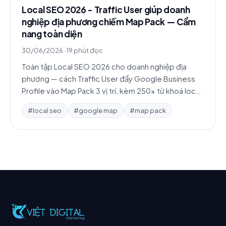
Local SEO 2026 - Traffic User giúp doanh
nghiệp địa phương chiếm Map Pack — Cẩm
nang toàn diện
30/06/2026
·
19 phút đọc
Toàn tập Local SEO 2026 cho doanh nghiệp địa
phương — cách Traffic User đẩy Google Business
Profile vào Map Pack 3 vị trí, kèm 250+ từ khoá local
theo quận, 3 case study chi tiết.
#local seo
#google map
#map pack