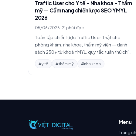
Traffic User cho Y tế - Nha khoa - Thẩm
mỹ — Cẩm nang chiến lược SEO YMYL
2026
05/06/2026
·
21 phút đọc
Toàn tập chiến lược Traffic User Thật cho
phòng khám, nha khoa, thẩm mỹ viện — danh
sách 250+ từ khoá YMYL, quy tắc tuân thủ chính
sách Google, 3 case study và FAQ chi tiết.
#y tế
#thẩm mỹ
#nha khoa
Menu
Trang c