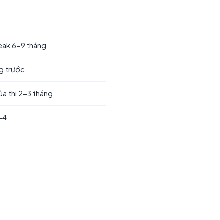
eak 6-9 tháng
g trước
a thi 2-3 tháng
-4