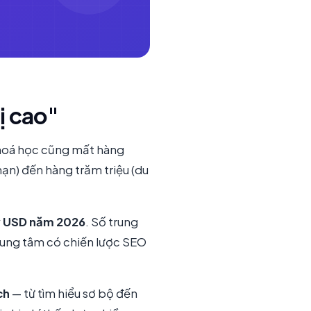
ị cao"
khoá học cũng mất hàng
hạn) đến hàng trăm triệu (du
ỷ USD năm 2026
. Số trung
trung tâm có chiến lược SEO
ch
— từ tìm hiểu sơ bộ đến