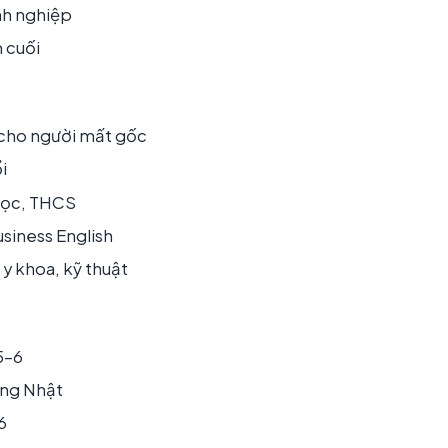
nh nghiệp
 cuối
 cho người mất gốc
i
 học, THCS
siness English
y khoa, kỹ thuật
5-6
ếng Nhật
6