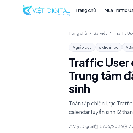
Trang chủ
Mua Traffic U
Trang chủ
/
Bài viết
/
Traffic U
#giáo dục
#khoá học
#đà
Traffic User
Trung tâm đ
sinh
Toàn tập chiến lược Traffi
calendar tuyển sinh 12 thán
Việt Digital
15/06/2026
17