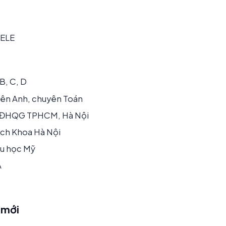
DELE
 B, C, D
uyên Anh, chuyên Toán
ực ĐHQG TPHCM, Hà Nội
ách Khoa Hà Nội
du học Mỹ
A
 mới