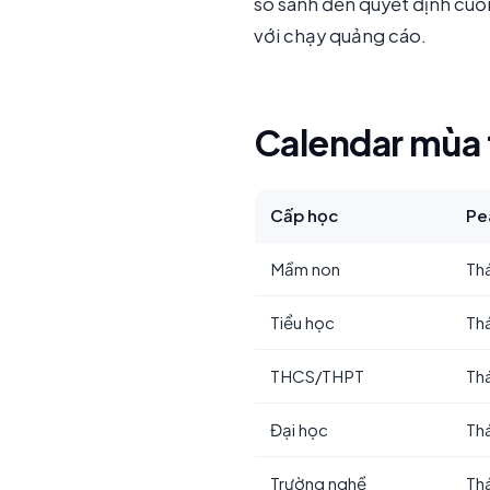
so sánh đến quyết định cuố
với chạy quảng cáo.
Calendar mùa t
Cấp học
Pe
Mầm non
Th
Tiểu học
Th
THCS/THPT
Thá
Đại học
Thá
Trường nghề
Th