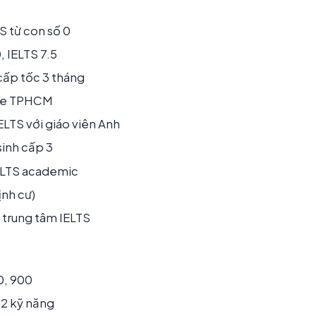
S từ con số 0
, IELTS 7.5
cấp tốc 3 tháng
line TPHCM
ELTS với giáo viên Anh
sinh cấp 3
IELTS academic
ịnh cư)
p trung tâm IELTS
0, 900
 2 kỹ năng