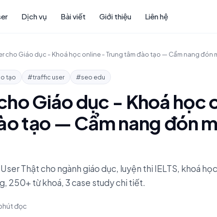
ser
Dịch vụ
Bài viết
Giới thiệu
Liên hệ
ser cho Giáo dục - Khoá học online - Trung tâm đào tạo — Cẩm nang đón 
o tạo
#traffic user
#seo edu
 cho Giáo dục - Khoá học o
ào tạo — Cẩm nang đón m
c User Thật cho ngành giáo dục, luyện thi IELTS, khoá họ
g, 250+ từ khoá, 3 case study chi tiết.
 phút đọc