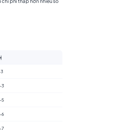
 chi phí thấp hơn nhiều so
ị
-3
-3
-5
-6
-7