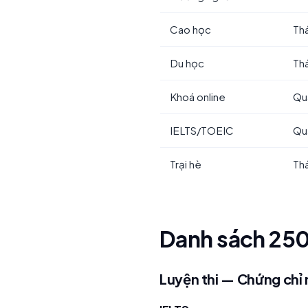
Cao học
Th
Du học
Thá
Khoá online
Qu
IELTS/TOEIC
Qu
Trại hè
Th
Danh sách 250
Luyện thi — Chứng chỉ