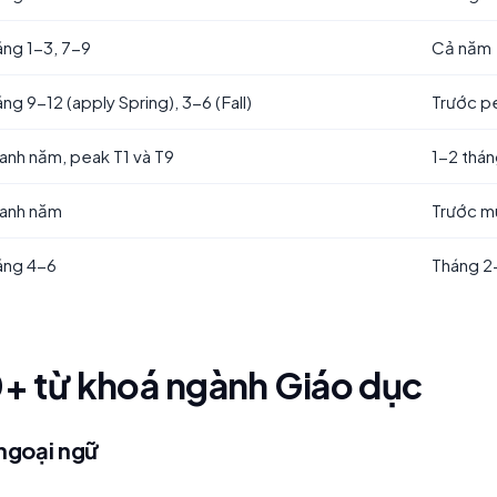
áng 1-3, 7-9
Cả năm
ng 9-12 (apply Spring), 3-6 (Fall)
Trước p
anh năm, peak T1 và T9
1-2 thán
anh năm
Trước mù
áng 4-6
Tháng 2
+ từ khoá ngành Giáo dục
 ngoại ngữ