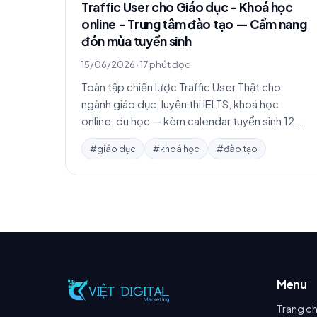
Traffic User cho Giáo dục - Khoá học
online - Trung tâm đào tạo — Cẩm nang
đón mùa tuyển sinh
15/06/2026
·
17 phút đọc
Toàn tập chiến lược Traffic User Thật cho
ngành giáo dục, luyện thi IELTS, khoá học
online, du học — kèm calendar tuyển sinh 12
tháng, 250+ từ khoá, 3 case study chi tiết.
#giáo dục
#khoá học
#đào tạo
Menu
Trang c