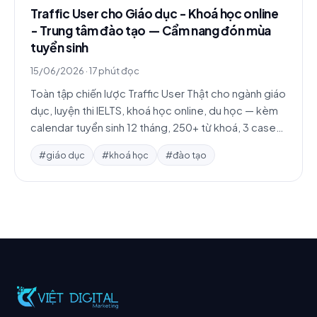
Traffic User cho Giáo dục - Khoá học online
- Trung tâm đào tạo — Cẩm nang đón mùa
tuyển sinh
15/06/2026
·
17 phút đọc
Toàn tập chiến lược Traffic User Thật cho ngành giáo
dục, luyện thi IELTS, khoá học online, du học — kèm
calendar tuyển sinh 12 tháng, 250+ từ khoá, 3 case
study chi tiết.
#giáo dục
#khoá học
#đào tạo