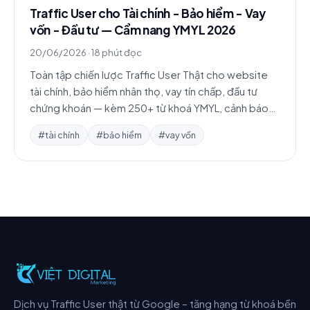
Traffic User cho Tài chính - Bảo hiểm - Vay
vốn - Đầu tư — Cẩm nang YMYL 2026
20/06/2026
·
18 phút đọc
Toàn tập chiến lược Traffic User Thật cho website
tài chính, bảo hiểm nhân thọ, vay tín chấp, đầu tư
chứng khoán — kèm 250+ từ khoá YMYL, cảnh báo
chính sách Google và 3 case study.
#tài chính
#bảo hiểm
#vay vốn
Dịch vụ Traffic User thật từ Google – tăng hạng từ khoá bền