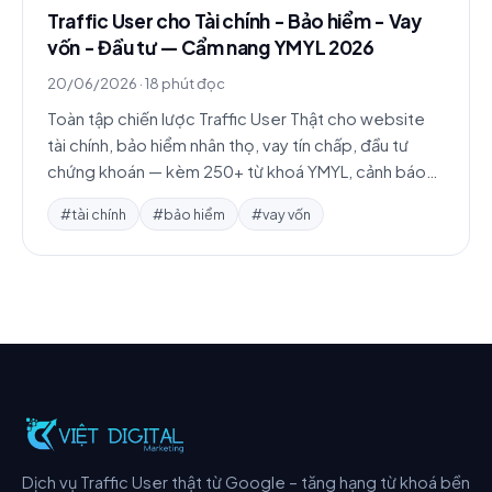
Traffic User cho Tài chính - Bảo hiểm - Vay
vốn - Đầu tư — Cẩm nang YMYL 2026
20/06/2026
·
18 phút đọc
Toàn tập chiến lược Traffic User Thật cho website
tài chính, bảo hiểm nhân thọ, vay tín chấp, đầu tư
chứng khoán — kèm 250+ từ khoá YMYL, cảnh báo
chính sách Google và 3 case study.
#tài chính
#bảo hiểm
#vay vốn
Dịch vụ Traffic User thật từ Google – tăng hạng từ khoá bền