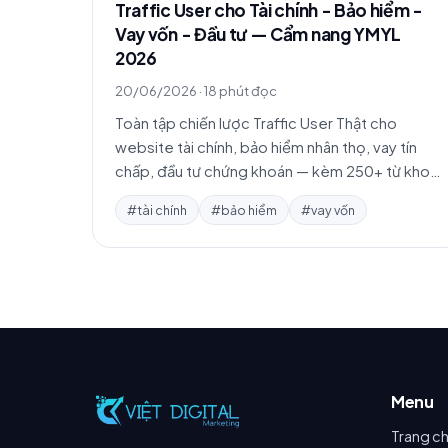
Traffic User cho Tài chính - Bảo hiểm -
Vay vốn - Đầu tư — Cẩm nang YMYL
2026
20/06/2026
·
18 phút đọc
Toàn tập chiến lược Traffic User Thật cho
website tài chính, bảo hiểm nhân thọ, vay tín
chấp, đầu tư chứng khoán — kèm 250+ từ khoá
YMYL, cảnh báo chính sách Google và 3 case
#tài chính
#bảo hiểm
#vay vốn
study.
Menu
Trang c