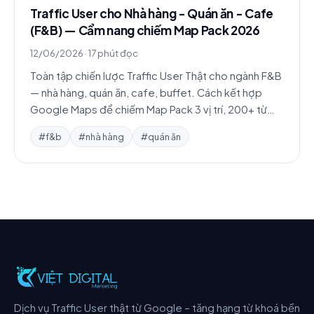
Traffic User cho Nhà hàng - Quán ăn - Cafe
(F&B) — Cẩm nang chiếm Map Pack 2026
12/06/2026
·
17 phút đọc
Toàn tập chiến lược Traffic User Thật cho ngành F&B
— nhà hàng, quán ăn, cafe, buffet. Cách kết hợp
Google Maps để chiếm Map Pack 3 vị trí, 200+ từ
khoá, case study chuỗi và quán độc lập.
#f&b
#nhà hàng
#quán ăn
Dịch vụ Traffic User thật từ Google – tăng hạng từ khoá bền