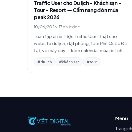
Traffic User cho Du lịch - Khách sạn -
Tour - Resort — Cẩm nang đón mùa
peak 2026
10/06/2026
·
17 phút đọc
Toàn tập chiến lược Traffic User Thật cho
website du lịch, đặt phòng, tour Phú Quốc Đà
Lạt, vé máy bay — kèm calendar mùa du lịch 12
tháng, 3 case study, top sai lầm và FAQ.
#du lịch
#khách sạn
#tour
Menu
Trang c