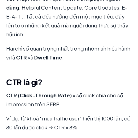
dùng
: Helpful Content Update, Core Updates, E-
E-A-T... Tất cả đều hướng đến một mục tiêu: đẩy
lên top những kết quả mà người dùng thực sự thấy
hữu ích.
Hai chỉ số quan trọng nhất trong nhóm tín hiệu hành
vi là
CTR
và
Dwell Time
.
CTR là gì?
CTR (Click-Through Rate)
= số click chia cho số
impression trên SERP.
Ví dụ: từ khoá "mua traffic user" hiển thị 1000 lần, có
80 lần được click → CTR = 8%.