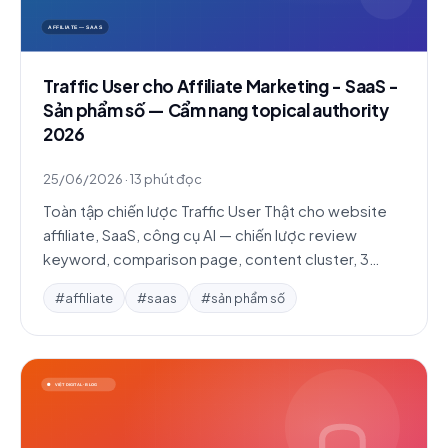
Traffic User cho Affiliate Marketing - SaaS -
Sản phẩm số — Cẩm nang topical authority
2026
25/06/2026
·
13 phút đọc
Toàn tập chiến lược Traffic User Thật cho website
affiliate, SaaS, công cụ AI — chiến lược review
keyword, comparison page, content cluster, 3
case study và FAQ chi tiết.
#affiliate
#saas
#sản phẩm số