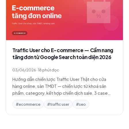
Traffic User cho E-commerce — Cẩm nang
tăng đơn từ Google Search toàn diện 2026
03/06/2026
·
18 phút đọc
Hướng dẫn chiến lược Traffic User Thật cho cửa
hàng online, sàn TMĐT — chiến lược từ khoá sản
phẩm, category, kết hợp chiến dịch sale, 3 case
study, top sai lầm và FAQ chi tiết.
#ecommerce
#traffic user
#seo