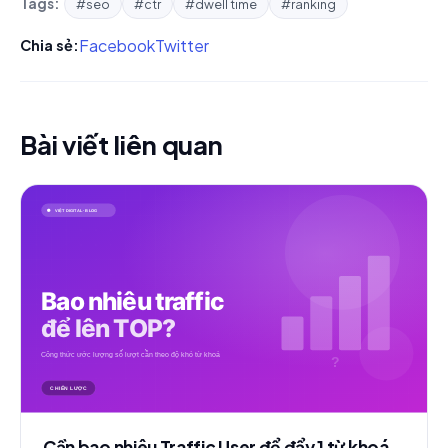
Tags:
#seo
#ctr
#dwell time
#ranking
Facebook
Twitter
Chia sẻ:
Bài viết liên quan
Cần bao nhiêu Traffic User để đẩy 1 từ khoá