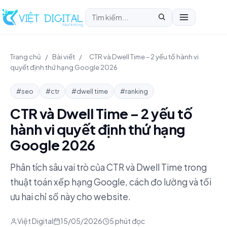
Trang chủ
/
Bài viết
/
CTR và Dwell Time – 2 yếu tố hành vi
quyết định thứ hạng Google 2026
#seo
#ctr
#dwell time
#ranking
CTR và Dwell Time – 2 yếu tố
hành vi quyết định thứ hạng
Google 2026
Phân tích sâu vai trò của CTR và Dwell Time trong
thuật toán xếp hạng Google, cách đo lường và tối
ưu hai chỉ số này cho website.
Việt Digital
15/05/2026
5 phút đọc