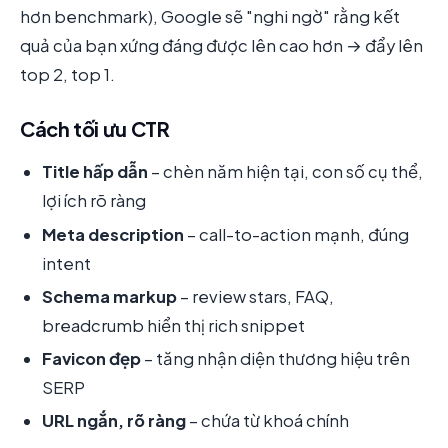
hơn benchmark), Google sẽ "nghi ngờ" rằng kết
quả của bạn xứng đáng được lên cao hơn → đẩy lên
top 2, top 1.
Cách tối ưu CTR
Title hấp dẫn
– chèn năm hiện tại, con số cụ thể,
lợi ích rõ ràng
Meta description
– call-to-action mạnh, đúng
intent
Schema markup
– review stars, FAQ,
breadcrumb hiển thị rich snippet
Favicon đẹp
– tăng nhận diện thương hiệu trên
SERP
URL ngắn, rõ ràng
– chứa từ khoá chính