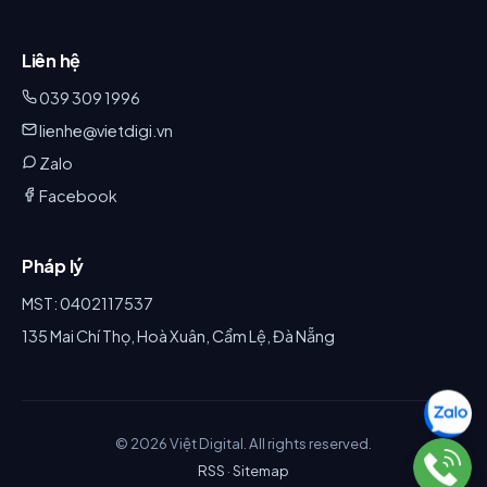
Liên hệ
039 309 1996
lienhe@vietdigi.vn
Zalo
Facebook
Pháp lý
MST: 0402117537
135 Mai Chí Thọ, Hoà Xuân, Cẩm Lệ, Đà Nẵng
© 2026 Việt Digital. All rights reserved.
RSS
·
Sitemap