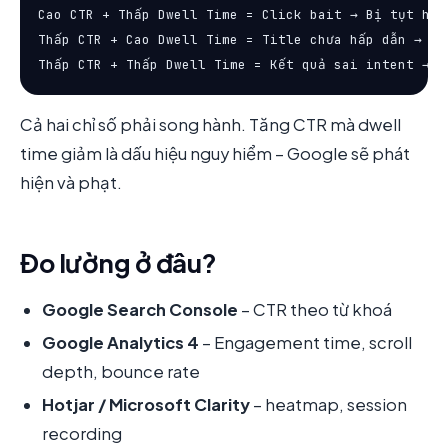
Cao CTR + Thấp Dwell Time = Click bait → Bị tụt hạng
Thấp CTR + Cao Dwell Time = Title chưa hấp dẫn → Giữ
Thấp CTR + Thấp Dwell Time = Kết quả sai intent → T
Cả hai chỉ số phải song hành. Tăng CTR mà dwell
time giảm là dấu hiệu nguy hiểm – Google sẽ phát
hiện và phạt.
Đo lường ở đâu?
Google Search Console
– CTR theo từ khoá
Google Analytics 4
– Engagement time, scroll
depth, bounce rate
Hotjar / Microsoft Clarity
– heatmap, session
recording