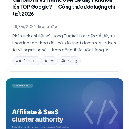
lên TOP Google? — Công thức ước lượng chi
tiết 2026
28/06/2026
·
16 phút đọc
Phân tích chi tiết số lượng Traffic User cần để đẩy từ
khoá lên top theo độ khó, độ trust domain, vị trí hiện
tại và ngành nghề — kèm công thức ước lượng, 5
case study thực tế và bảng ngân sách tham khảo.
#traffic user
#seo
#ranking