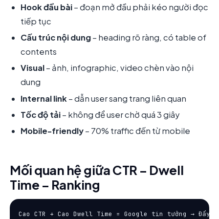
Hook đầu bài
– đoạn mở đầu phải kéo người đọc
tiếp tục
Cấu trúc nội dung
– heading rõ ràng, có table of
contents
Visual
– ảnh, infographic, video chèn vào nội
dung
Internal link
– dẫn user sang trang liên quan
Tốc độ tải
– không để user chờ quá 3 giây
Mobile-friendly
– 70% traffic đến từ mobile
Mối quan hệ giữa CTR – Dwell
Time – Ranking
Cao CTR + Cao Dwell Time = Google tin tưởng → Đẩy hạ