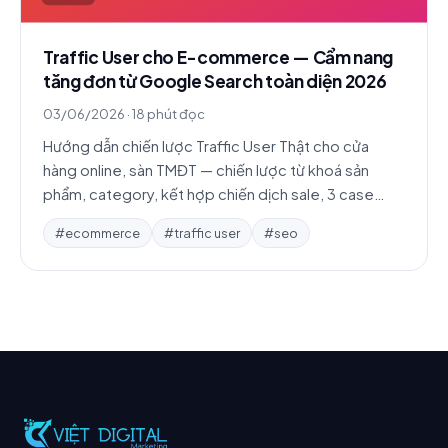
Traffic User cho E-commerce — Cẩm nang
tăng đơn từ Google Search toàn diện 2026
03/06/2026
·
18 phút đọc
Hướng dẫn chiến lược Traffic User Thật cho cửa
hàng online, sàn TMĐT — chiến lược từ khoá sản
phẩm, category, kết hợp chiến dịch sale, 3 case
study, top sai lầm và FAQ chi tiết.
#ecommerce
#traffic user
#seo