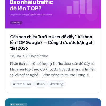
Cần bao nhiêu Traffic User để đẩy 1 từ khoá
lên TOP Google? — Công thức ước lượng chi
tiết 2026
28/06/2026
·
16 phút đọc
Phân tích chi tiết số lượng Traffic User cần để đẩy từ
khoá lên top theo độ khó, độ trust domain, vị trí hiện
tại và ngành nghề — kèm công thức ước lượng, 5
case study thực tế và bảng ngân sách tham khảo.
#traffic user
#seo
#ranking