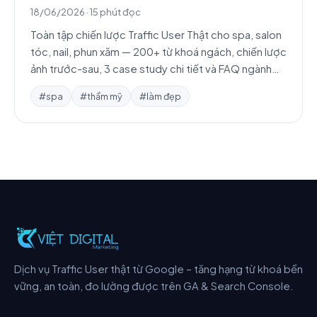
18/06/2026
·
15 phút đọc
Toàn tập chiến lược Traffic User Thật cho spa, salon
tóc, nail, phun xăm — 200+ từ khoá ngách, chiến lược
ảnh trước-sau, 3 case study chi tiết và FAQ ngành
làm đẹp.
#spa
#thẩm mỹ
#làm đẹp
Dịch vụ Traffic User thật từ Google – tăng hạng từ khoá bền
vững, an toàn, đo lường được trên GA & Search Console.