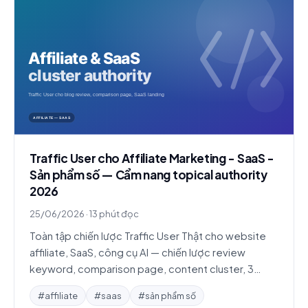
Traffic User cho Affiliate Marketing - SaaS -
Sản phẩm số — Cẩm nang topical authority
2026
25/06/2026
·
13 phút đọc
Toàn tập chiến lược Traffic User Thật cho website
affiliate, SaaS, công cụ AI — chiến lược review
keyword, comparison page, content cluster, 3
case study và FAQ chi tiết.
#affiliate
#saas
#sản phẩm số