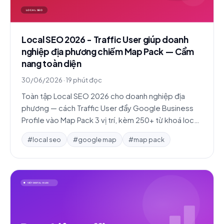
Local SEO 2026 - Traffic User giúp doanh
nghiệp địa phương chiếm Map Pack — Cẩm
nang toàn diện
30/06/2026
·
19 phút đọc
Toàn tập Local SEO 2026 cho doanh nghiệp địa
phương — cách Traffic User đẩy Google Business
Profile vào Map Pack 3 vị trí, kèm 250+ từ khoá local
theo quận, 3 case study chi tiết.
#local seo
#google map
#map pack