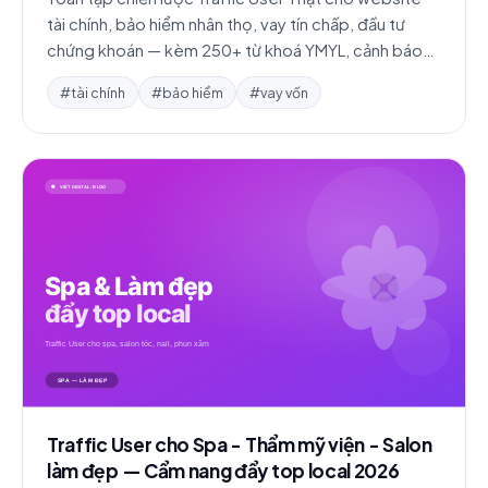
tài chính, bảo hiểm nhân thọ, vay tín chấp, đầu tư
chứng khoán — kèm 250+ từ khoá YMYL, cảnh báo
chính sách Google và 3 case study.
#tài chính
#bảo hiểm
#vay vốn
Traffic User cho Spa - Thẩm mỹ viện - Salon
làm đẹp — Cẩm nang đẩy top local 2026