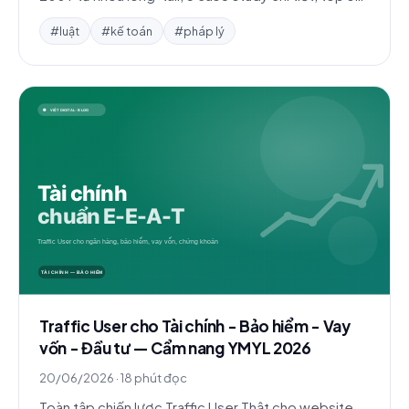
lầm và FAQ.
#luật
#kế toán
#pháp lý
Traffic User cho Tài chính - Bảo hiểm - Vay
vốn - Đầu tư — Cẩm nang YMYL 2026
20/06/2026
·
18 phút đọc
Toàn tập chiến lược Traffic User Thật cho website